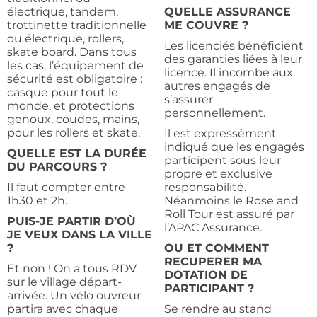
électrique, tandem,
QUELLE ASSURANCE
trottinette traditionnelle
ME COUVRE ?
ou électrique, rollers,
Les licenciés bénéficient
skate board. Dans tous
des garanties liées à leur
les cas, l’équipement de
licence. Il incombe aux
sécurité est obligatoire :
autres engagés de
casque pour tout le
s’assurer
monde, et protections
personnellement.
genoux, coudes, mains,
pour les rollers et skate.
Il est expressément
indiqué que les engagés
QUELLE EST LA DURÉE
participent sous leur
DU PARCOURS ?
propre et exclusive
Il faut compter entre
responsabilité.
1h30 et 2h.
Néanmoins le Rose and
Roll Tour est assuré par
PUIS-JE PARTIR D’OÙ
l’APAC Assurance.
JE VEUX DANS LA VILLE
?
OU ET COMMENT
RECUPERER MA
Et non ! On a tous RDV
DOTATION DE
sur le village départ-
PARTICIPANT ?
arrivée. Un vélo ouvreur
partira avec chaque
Se rendre au stand