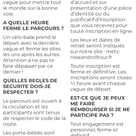
vague pour mettre tout
d’accueil et sur
le monde sur la bonne
présentation d’une pièce
voie.
d’identité ou du
justificatif d’inscription
A QUELLE HEURE
que vous recevrez pour
FERME LE PARCOURS ?
toute inscription en ligne.
Un vélo-balai prend le
Les lieux et dates de
départ avec la dernière
retrait seront indiqués
vague et ferme les sites
sur notre site : metz-
les uns après les autres.
roseandrolltour.fr
Attention à ne pas te
faire dépasser par ce
Toute inscription est
dernier !
ferme et définitive. Les
inscriptions seront closes
QUELLES REGLES DE
½ heure avant chaque
SECURITE DOIS-JE
vague de départ.
RESPECTER ?
EST-CE QUE JE PEUX
Le parcours est ouvert à
ME FAIRE
la circulation et les
REMBOURSER SI JE NE
participants sont tenus
PARTICIPE PAS ?
de respecter le code de la
route.
Tout engagement est
personnel, ferme et
Les porte-bébés sont
définitif.