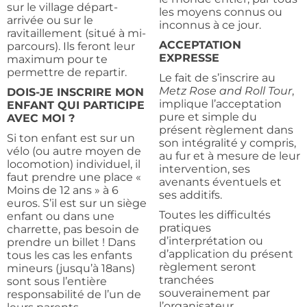
sur le village départ-
les moyens connus ou
arrivée ou sur le
inconnus à ce jour.
ravitaillement (situé à mi-
ACCEPTATION
parcours). Ils feront leur
EXPRESSE
maximum pour te
permettre de repartir.
Le fait de s’inscrire au
Metz
Rose and Roll Tour
,
DOIS-JE INSCRIRE MON
implique l’acceptation
ENFANT QUI PARTICIPE
pure et simple du
AVEC MOI ?
présent règlement dans
Si ton enfant est sur un
son intégralité y compris,
vélo (ou autre moyen de
au fur et à mesure de leur
locomotion) individuel, il
intervention, ses
faut prendre une place «
avenants éventuels et
Moins de 12 ans » à 6
ses additifs.
euros. S’il est sur un siège
Toutes les difficultés
enfant ou dans une
pratiques
charrette, pas besoin de
d’interprétation ou
prendre un billet ! Dans
d’application du présent
tous les cas les enfants
règlement seront
mineurs (jusqu’à 18ans)
tranchées
sont sous l’entière
souverainement par
responsabilité de l’un de
l’organisateur.