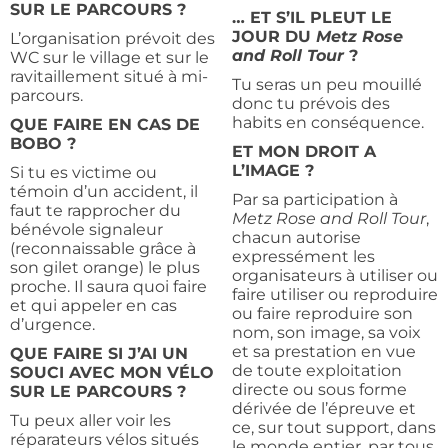
SUR LE PARCOURS ?
… ET S’IL PLEUT LE
JOUR DU
Metz
Rose
L’organisation prévoit des
and Roll Tour
?
WC sur le village et sur le
ravitaillement situé à mi-
Tu seras un peu mouillé
parcours.
donc tu prévois des
habits en conséquence.
QUE FAIRE EN CAS DE
BOBO ?
ET MON DROIT A
L’IMAGE ?
Si tu es victime ou
témoin d’un accident, il
Par sa participation à
faut te rapprocher du
Metz
Rose and Roll Tour
,
bénévole signaleur
chacun autorise
(reconnaissable grâce à
expressément les
son gilet orange) le plus
organisateurs à utiliser ou
proche. Il saura quoi faire
faire utiliser ou reproduire
et qui appeler en cas
ou faire reproduire son
d’urgence.
nom, son image, sa voix
et sa prestation en vue
QUE FAIRE SI J’AI UN
de toute exploitation
SOUCI AVEC MON VÉLO
directe ou sous forme
SUR LE PARCOURS ?
dérivée de l’épreuve et
Tu peux aller voir les
ce, sur tout support, dans
réparateurs vélos situés
le monde entier, par tous