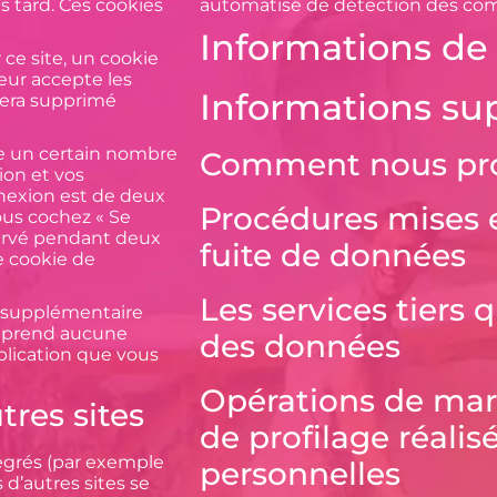
 tard. Ces cookies
automatisé de détection des com
Informations de
ce site, un cookie
eur accepte les
Informations su
sera supprimé
e un certain nombre
Comment nous pro
ion et vos
nnexion est de deux
Procédures mises 
vous cochez « Se
servé pendant deux
fuite de données
e cookie de
Les services tiers
e supplémentaire
omprend aucune
des données
blication que vous
Opérations de mar
res sites
de profilage réalis
tégrés (par exemple
personnelles
 d’autres sites se