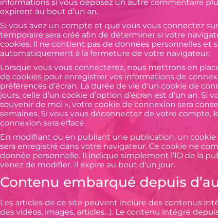
informations si vous déposez un autre commentaire plus
expirent au bout d’un an.
Si vous avez un compte et que vous vous connectez sur 
temporaire sera créé afin de déterminer si votre navigat
cookies. Il ne contient pas de données personnelles et 
automatiquement à la fermeture de votre navigateur.
Lorsque vous vous connecterez, nous mettrons en plac
de cookies pour enregistrer vos informations de connex
préférences d’écran. La durée de vie d’un cookie de co
jours, celle d’un cookie d’option d’écran est d’un an. Si 
souvenir de moi », votre cookie de connexion sera con
semaines. Si vous vous déconnectez de votre compte, l
connexion sera effacé.
En modifiant ou en publiant une publication, un cooki
sera enregistré dans votre navigateur. Ce cookie ne c
donnée personnelle. Il indique simplement l’ID de la pu
venez de modifier. Il expire au bout d’un jour.
Contenu embarqué depuis d’aut
Les articles de ce site peuvent inclure des contenus in
des vidéos, images, articles…). Le contenu intégré depuis