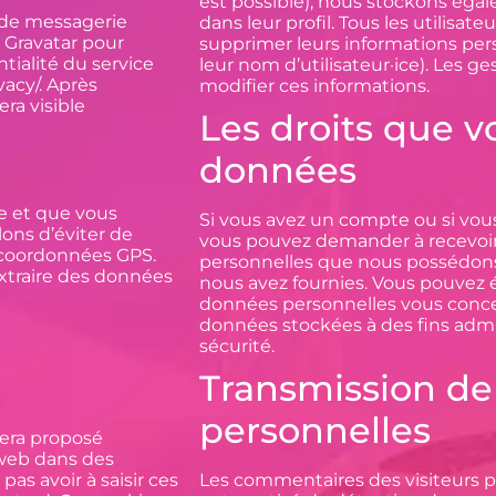
est possible), nous stockons éga
 de messagerie
dans leur profil. Tous les utilisate
 Gravatar pour
supprimer leurs informations per
ntialité du service
leur nom d’utilisateur·ice). Les ge
vacy/. Après
modifier ces informations.
ra visible
Les droits que v
données
·e et que vous
Si vous avez un compte ou si vous
lons d’éviter de
vous pouvez demander à recevoir
 coordonnées GPS.
personnelles que nous possédons 
extraire des données
nous avez fournies. Vous pouvez
données personnelles vous conce
données stockées à des fins admin
sécurité.
Transmission de
personnelles
sera proposé
 web dans des
as avoir à saisir ces
Les commentaires des visiteurs peu