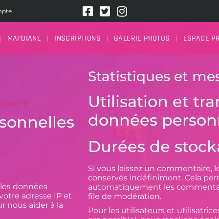
pte
MAI’DIANE
INSCRIPTIONS
GALERIE PHOTOS
ESPACE P
Statistiques et me
Utilisation et t
tour.fr/
données person
rsonnelles
Durées de stock
Si vous laissez un commentaire,
conservés indéfiniment. Cela per
 les données
automatiquement les commentaires
votre adresse IP et
file de modération.
r nous aider à la
Pour les utilisateurs et utilisatrice